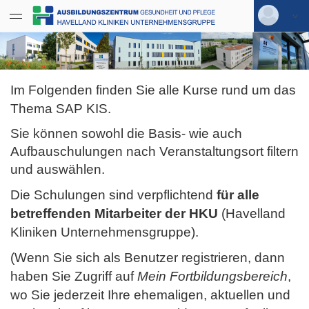
Datentabelle mit 0 Zeilen und 11 Spalten
Deutsch
|
Englisch
Login
Im Folgenden finden Sie alle Kurse rund um das
Versionsnummer: 2026.1.03.62074
Thema SAP KIS.
Sie können sowohl die Basis- wie auch
Aufbauschulungen nach Veranstaltungsort filtern
und auswählen.
Die Schulungen sind verpflichtend
für alle
betreffenden
Mitarbeiter der HKU
(Havelland
Kliniken Unternehmensgruppe).
(Wenn Sie sich als Benutzer registrieren, dann
haben Sie Zugriff auf
Mein Fortbildungsbereich
,
wo Sie jederzeit Ihre ehemaligen, aktuellen und